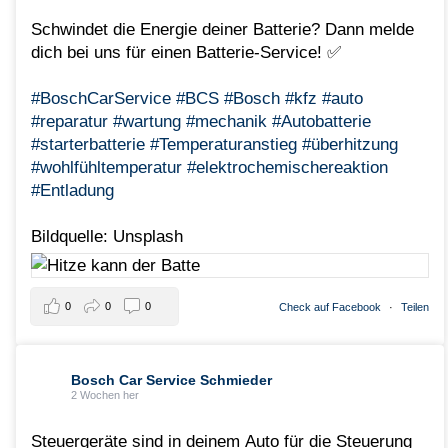
Schwindet die Energie deiner Batterie? Dann melde
dich bei uns für einen Batterie-Service! ✅
#BoschCarService
#BCS
#Bosch
#kfz
#auto
#reparatur
#wartung
#mechanik
#Autobatterie
#starterbatterie
#Temperaturanstieg
#überhitzung
#wohlfühltemperatur
#elektrochemischereaktion
#Entladung
Bildquelle: Unsplash
0
0
0
Check auf Facebook
·
Teilen
Bosch Car Service Schmieder
2 Wochen her
Steuergeräte sind in deinem Auto für die Steuerung