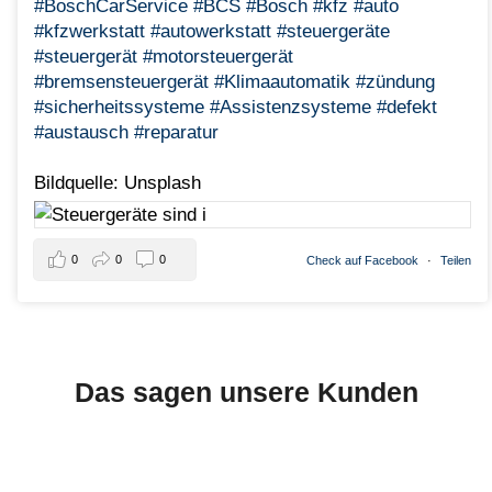
#BoschCarService
#BCS
#Bosch
#kfz
#auto
#kfzwerkstatt
#autowerkstatt
#steuergeräte
#steuergerät
#motorsteuergerät
#bremsensteuergerät
#Klimaautomatik
#zündung
#sicherheitssysteme
#Assistenzsysteme
#defekt
#austausch
#reparatur
Bildquelle: Unsplash
0
0
0
Check auf Facebook
·
Teilen
Das sagen unsere Kunden